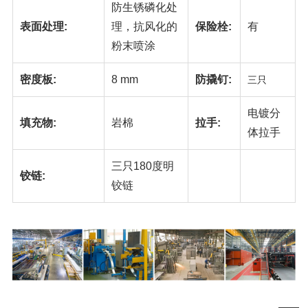
防生锈磷化处
表面处理:
理，抗风化的
保险栓:
有
粉末喷涂
密度板:
8 mm
防撬钉:
三只
电镀分
填充物:
岩棉
拉手:
体拉手
三只180度明
铰链:
铰链